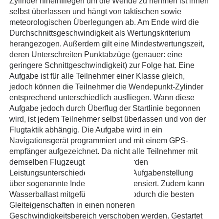
Zylinder hineinfliegen um die Wende zu nehmen ist ihnen
selbst überlassen und hängt von taktischen sowie
meteorologischen Überlegungen ab. Am Ende wird die
Durchschnittsgeschwindigkeit als Wertungskriterium
herangezogen. Außerdem gilt eine Mindestwertungszeit,
deren Unterschreiten Punktabzüge (genauer: eine
geringere Schnittgeschwindigkeit) zur Folge hat. Eine
Aufgabe ist für alle Teilnehmer einer Klasse gleich,
jedoch können die Teilnehmer die Wendepunkt-Zylinder
entsprechend unterschiedlich ausfliegen. Wann diese
Aufgabe jedoch durch Überflug der Startlinie begonnen
wird, ist jedem Teilnehmer selbst überlassen und von der
Flugtaktik abhängig. Die Aufgabe wird in ein
Navigationsgerät programmiert und mit einem GPS-
empfänger aufgezeichnet. Da nicht alle Teilnehmer mit
demselben Flugzeugtyp fliegen, werden
Leistungsunterschiede bei gleicher Aufgabenstellung
über sogenannte Indexpunkte kompensiert. Zudem kann
Wasserballast mitgeführt werden, wodurch die besten
Gleiteigenschaften in einen höheren
Geschwindigkeitsbereich verschoben werden. Gestartet